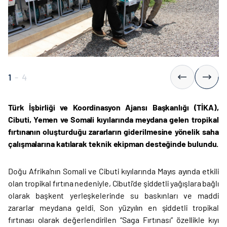
1
-
4
Türk İşbirliği ve Koordinasyon Ajansı Başkanlığı (TİKA),
Cibuti, Yemen ve Somali kıyılarında meydana gelen tropikal
fırtınanın oluşturduğu zararların giderilmesine yönelik saha
çalışmalarına katılarak teknik ekipman desteğinde bulundu.
Doğu Afrika’nın Somali ve Cibuti kıyılarında Mayıs ayında etkili
olan tropikal fırtına nedeniyle, Cibuti’de şiddetli yağışlara bağlı
olarak başkent yerleşkelerinde su baskınları ve maddi
zararlar meydana geldi. Son yüzyılın en şiddetli tropikal
fırtınası olarak değerlendirilen “Saga Fırtınası” özellikle kıyı