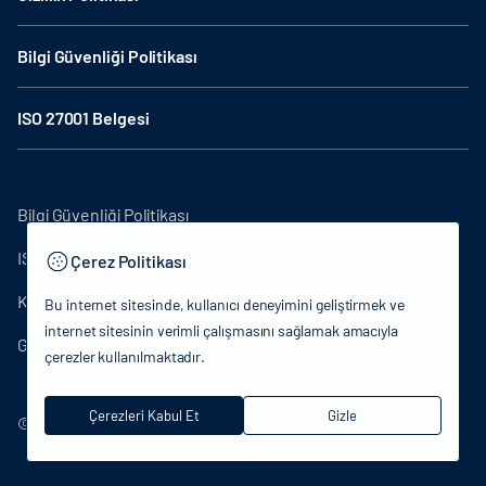
Bilgi Güvenliği Politikası
ISO 27001 Belgesi
Bilgi Güvenliği Politikası
ISO27001
Çerez Politikası
KVKK Aydınlatma Metni
Bu internet sitesinde, kullanıcı deneyimini geliştirmek ve
internet sitesinin verimli çalışmasını sağlamak amacıyla
Gizlilik Politikası
çerezler kullanılmaktadır.
Çerezleri Kabul Et
Gizle
© 2024 T.C.Kültür ve Turizm Bakanlığı - Tüm hakları saklıdır.