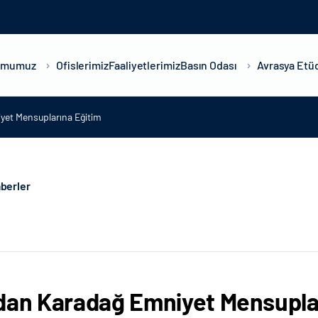
umumuz
Ofislerimiz
Faaliyetlerimiz
Basın Odası
Avrasya Etüd
yet Mensuplarına Eğitim
berler
dan Karadağ Emniyet Mensupla