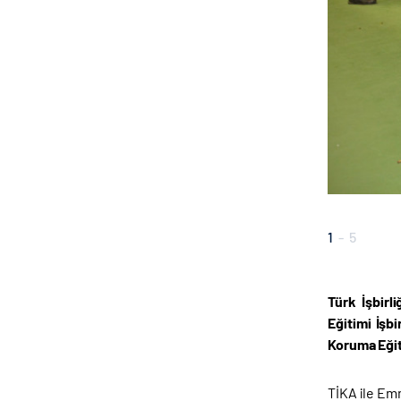
1
-
5
Türk İşbirl
Eğitimi İşb
Koruma Eğiti
TİKA ile Emn