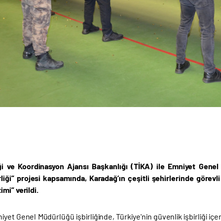
iği ve Koordinasyon Ajansı Başkanlığı (TİKA) ile Emniyet Genel 
irliği” projesi kapsamında, Karadağ’ın çeşitli şehirlerinde göre
mi” verildi.
iyet Genel Müdürlüğü işbirliğinde, Türkiye'nin güvenlik işbirliği iç