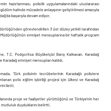
in hazırlanması, polislik uygulamalarındaki uluslararası
eşgüdüm halinde mücadele anlayışının geliştirilmesi amacıyla
radağ’da başarıyla devam ediyor.
rlüğü’nden görevlendirilen 3 üst düzey yetkili tarafından
 Müdürlüğü’nün emniyet mensuplarına bir haftalık program
e, T.C. Podgoritsa Büyükelçisi Barış Kalkavan, Karadağ
e Karadağ emniyet mensupları katıldı.
da, Türk polisinin tecrübelerinin Karadağlı polislere
anan polis eğitim işbirliği projesi için ülkesi ve Karadağ
i iletti.
lanında proje ve faaliyetler yürüttüğünü ve Türkiye’nin her
mutluluk duyduklarını belirtti.