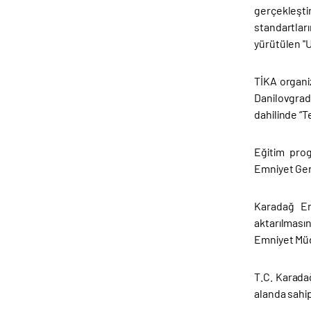
gerçekleşti
standartları
yürütülen ''
TİKA organi
Danilovgrad
dahilinde “T
Eğitim pro
Emniyet Gen
Karadağ Em
aktarılması
Emniyet Müdü
T.C. Karada
alanda sahip