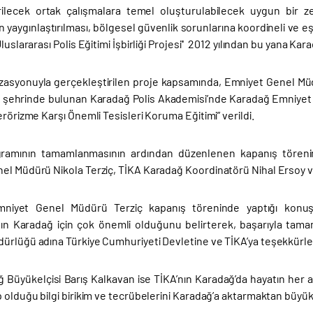
rilecek ortak çalışmalara temel oluşturulabilecek uygun bir zem
n yaygınlaştırılması, bölgesel güvenlik sorunlarına koordineli ve 
Uluslararası Polis Eğitimi İşbirliği Projesi'' 2012 yılından bu yana Ka
zasyonuyla gerçekleştirilen proje kapsamında, Emniyet Genel Müdü
 şehrinde bulunan Karadağ Polis Akademisi’nde Karadağ Emniyet
erörizme Karşı Önemli Tesisleri Koruma Eğitimi”
verildi.
gramının tamamlanmasının ardından düzenlenen kapanış törenin
el Müdürü Nikola Terziç, TİKA Karadağ Koordinatörü Nihal Ersoy v
niyet Genel Müdürü Terziç kapanış töreninde yaptığı konuşma
nın Karadağ için çok önemli olduğunu belirterek, başarıyla tamaml
rlüğü adına Türkiye Cumhuriyeti Devletine ve TİKA’ya teşekkürlerin
ğ Büyükelçisi Barış Kalkavan ise TİKA’nın Karadağ’da hayatın her a
 olduğu bilgi birikim ve tecrübelerini Karadağ’a aktarmaktan büyük 