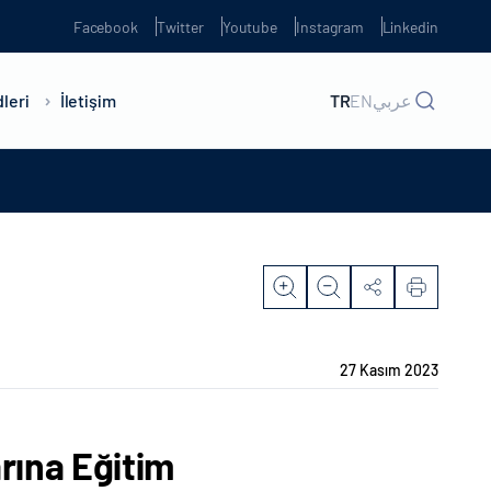
Facebook
Twitter
Youtube
Instagram
Linkedin
leri
İletişim
TR
EN
عربي
27 Kasım 2023
rına Eğitim