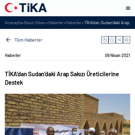
»
»
»
»
Anasayfa
Basın Odası
Haberler
Haberler
TİKA’dan Sudan’daki Arap Sak
Tüm Haberler
Haberler
09 Nisan 2021
TİKA’dan Sudan’daki Arap Sakızı Üreticilerine
Destek