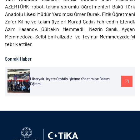
AZERTÜRK robot takımı sorumlu öğretmenleri Bakü Türk
Anadolu Lisesi Müdür Yardımcısı Ömer Durak, Fizik Öğretmeni
Zafer Kılınç ve takım üyeleri Murad Çadır, Fahreddin Efendi,
Azim Hasanov, Gültekin Memmedli, Nezrin Sanılı, Ayşen
Memmedova, Selbi Emiralizade ve Teymur Memmedzade ’yi
tebrik ettiler.
Sonraki Haber
Liberyalı Heyete Otobüs İşletme Yönetimi ve Bakımı
Eğitimi