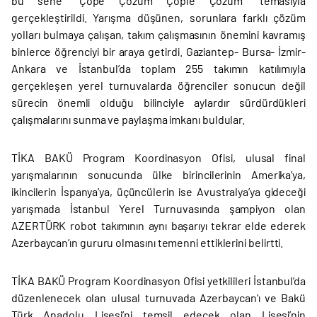
bu sene “Çöpe Çözüm Çöple Çözüm” temasıyla
gerçekleştirildi. Yarışma düşünen, sorunlara farklı çözüm
yolları bulmaya çalışan, takım çalışmasının önemini kavramış
binlerce öğrenciyi bir araya getirdi. Gaziantep- Bursa- İzmir-
Ankara ve İstanbul’da toplam 255 takımın katılımıyla
gerçekleşen yerel turnuvalarda öğrenciler sonucun değil
sürecin önemli olduğu bilinciyle aylardır sürdürdükleri
çalışmalarını sunma ve paylaşma imkanı buldular.
TİKA BAKÜ Program Koordinasyon Ofisi, ulusal final
yarışmalarının sonucunda ülke birincilerinin Amerika’ya,
ikincilerin İspanya’ya, üçüncülerin ise Avustralya’ya gideceği
yarışmada İstanbul Yerel Turnuvasında şampiyon olan
AZERTÜRK robot takımının aynı başarıyı tekrar elde ederek
Azerbaycan’ın gururu olmasını temenni ettiklerini belirtti.
TİKA BAKÜ Program Koordinasyon Ofisi yetkilileri İstanbul’da
düzenlenecek olan ulusal turnuvada Azerbaycan’ı ve Bakü
Türk Anadolu Lisesi’ni temsil edecek olan Lisesi’nin