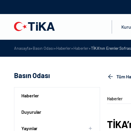
Kur
»
»
»
»
Anasayfa
Basın Odası
Haberler
Haberler
TİKA’nın Erenler Sofra
Basın Odası
Tüm Ha
Haberler
Haberler
Duyurular
TİKA’
Yayınlar