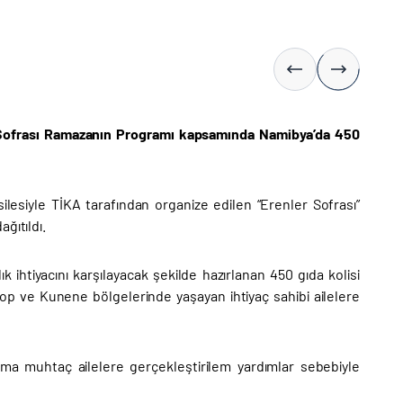
er Sofrası Ramazanın Programı kapsamında Namibya’da 450
silesiyle TİKA tarafından organize edilen “Erenler Sofrası”
ğıtıldı.
k ihtiyacını karşılayacak şekilde hazırlanan 450 gıda kolisi
 ve Kunene bölgelerinde yaşayan ihtiyaç sahibi ailelere
rdıma muhtaç ailelere gerçekleştirilem yardımlar sebebiyle