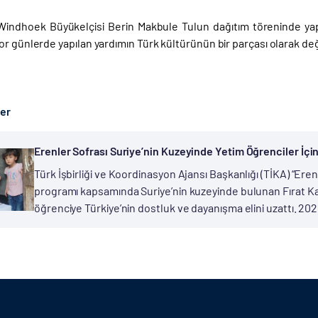
 Windhoek Büyükelçisi Berin Makbule Tulun dağıtım töreninde yap
r günlerde yapılan yardımın Türk kültürünün bir parçası olarak değe
ber
Erenler Sofrası Suriye’nin Kuzeyinde Yetim Öğrenciler İçi
Türk İşbirliği ve Koordinasyon Ajansı Başkanlığı (TİKA) “Eren
programı kapsamında Suriye’nin kuzeyinde bulunan Fırat Ka
öğrenciye Türkiye’nin dostluk ve dayanışma elini uzattı. 2021