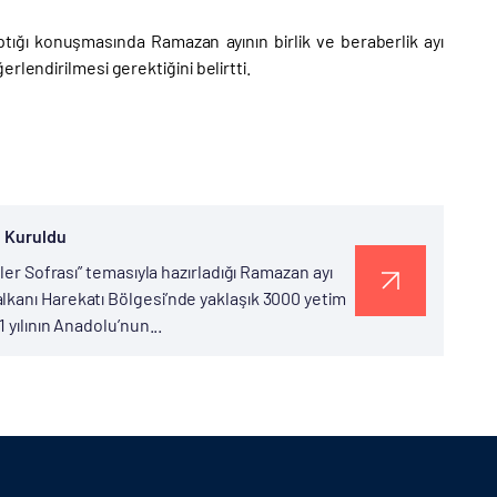
tığı konuşmasında Ramazan ayının birlik ve beraberlik ayı
rlendirilmesi gerektiğini belirtti.
n Kuruldu
ler Sofrası” temasıyla hazırladığı Ramazan ayı
lkanı Harekatı Bölgesi’nde yaklaşık 3000 yetim
 yılının Anadolu’nun...