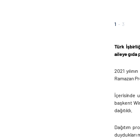
1
-
3
Türk İşbirl
aileye gıda p
2021 yılını
Ramazan Prog
İçerisinde u
başkent Win
dağıtıldı.
Dağıtım pro
duydukları m