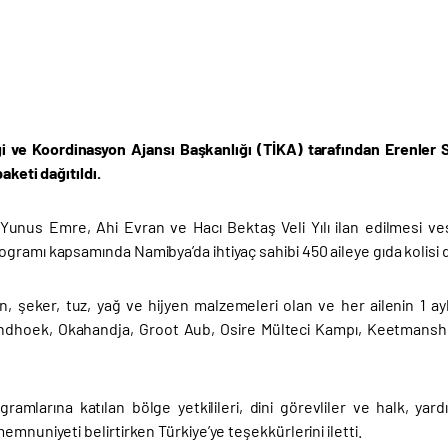
iği ve Koordinasyon Ajansı Başkanlığı (TİKA) tarafından Erenl
aketi dağıtıldı.
n Yunus Emre, Ahi Evran ve Hacı Bektaş Veli Yılı ilan edilmesi ve
ramı kapsamında Namibya’da ihtiyaç sahibi 450 aileye gıda kolisi da
n, şeker, tuz, yağ ve hijyen malzemeleri olan ve her ailenin 1 aylı
dhoek, Okahandja, Groot Aub, Osire Mülteci Kampı, Keetmanshop
gramlarına katılan bölge yetkilileri, dini görevliler ve halk, ya
emnuniyeti belirtirken Türkiye’ye teşekkürlerini iletti.