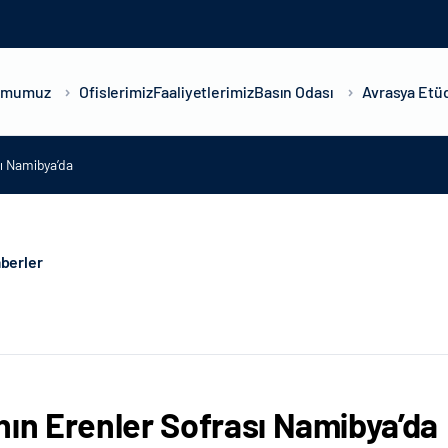
umumuz
Ofislerimiz
Faaliyetlerimiz
Basın Odası
Avrasya Etüd
sı Namibya’da
berler
nın Erenler Sofrası Namibya’da