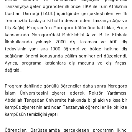
Tanzanya’ya gelen öğrenciler ilk önce TİKA ile Tüm Afrika’nın
Dostları Derneği (TADD) işbirliğinde gerçekleştirilen ve 15
Temmuz’da başlayıp iki hafta devam eden Tanzanya Ağız ve
Diş Sağlığı Programı’nın Morogoro bölümüne katıldılar. Proje
kapsamında Morogoro’daki Mchikichini A ve B ile Kilakala
İlkokullarında yaklaşık 2000 diş taraması ve 400 diş
tedavisinin yanı sıra 1000 öğrenci ve bölge halkına diş
sağlığının önemi konusunda eğitim seminerleri düzenlendi.
Ayrıca, programa katılanlara diş macunu ve diş fırçası
dağıtıldı.
Program dahilinde gönüllü öğrenciler daha sonra Morogoro
İslam Üniversitesi’ni ziyaret ederek Rektör Yardımcısı
Abdallah Tenga’dan üniversite hakkında bilgi aldı ve kısa bir
kampüs ziyaretinin ardından Tanzanyalı öğrenciler ile birlikte
kampüsün temizliğini yaptı.
Öğrenciler, Darüsselam’da gerçekleşen programın ikinci