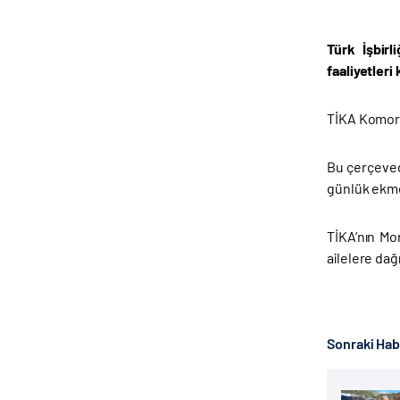
Türk İşbirl
faaliyetler
TİKA Komorla
Bu çerçeved
günlük ekmek
TİKA’nın Mo
ailelere dağı
Sonraki Ha