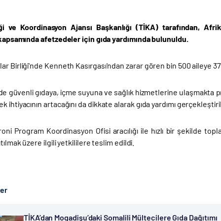
iği ve Koordinasyon Ajansı Başkanlığı (TİKA) tarafından, Afr
i kapsamında afetzedeler için gıda yardımında bulunuldu.
r Birliği'nde Kenneth Kasırgası'ndan zarar gören bin 500 aileye 3
e güvenli gıdaya, içme suyuna ve sağlık hizmetlerine ulaşmakta p
 ihtiyacının artacağını da dikkate alarak gıda yardımı gerçekleştiril
roni Program Koordinasyon Ofisi aracılığı ile hızlı bir şekilde t
tılmak üzere ilgili yetkililere teslim edildi.
ber
TİKA’dan Mogadişu’daki Somalili Mültecilere Gıda Dağıtımı