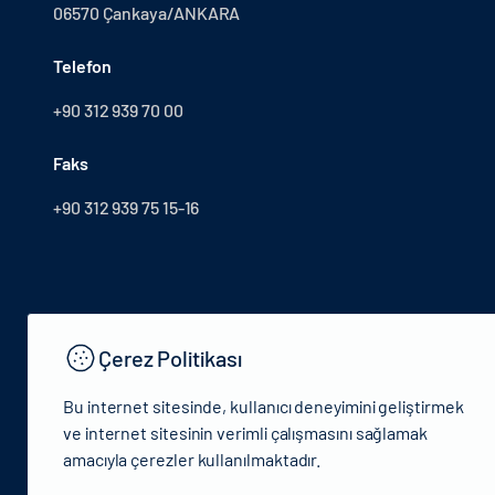
06570 Çankaya/ANKARA
Telefon
+90 312 939 70 00
Faks
+90 312 939 75 15-16
Çerez Politikası
Bu internet sitesinde, kullanıcı deneyimini geliştirmek
ve internet sitesinin verimli çalışmasını sağlamak
amacıyla çerezler kullanılmaktadır.