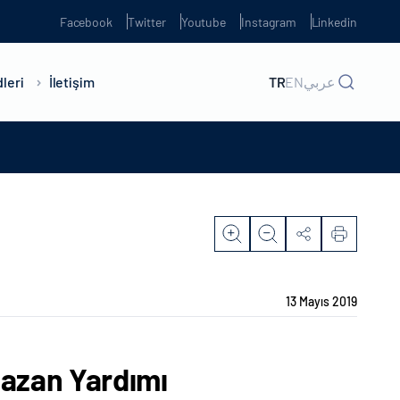
Facebook
Twitter
Youtube
Instagram
Linkedin
leri
İletişim
TR
EN
عربي
13 Mayıs 2019
azan Yardımı