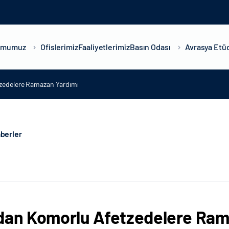
umumuz
Ofislerimiz
Faaliyetlerimiz
Basın Odası
Avrasya Etüd
zedelere Ramazan Yardımı
berler
dan Komorlu Afetzedelere Ram