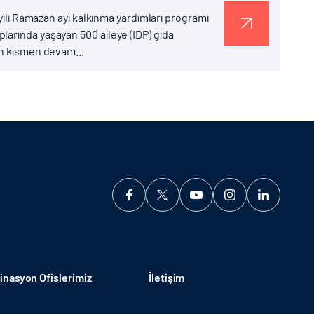
 yılı Ramazan ayı kalkınma yardımları programı
arında yaşayan 500 aileye (IDP) gıda
en kısmen devam...
nasyon Ofislerimiz
İletişim