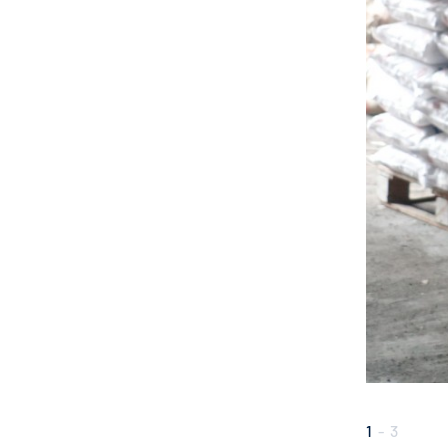
1
-
3