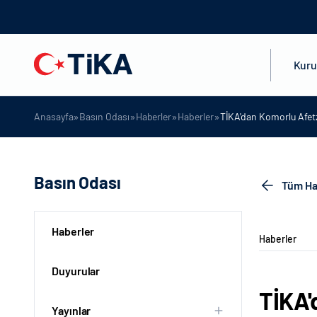
Kur
»
»
»
»
Anasayfa
Basın Odası
Haberler
Haberler
TİKA'dan Komorlu Afet
Basın Odası
Tüm Ha
Haberler
Haberler
Duyurular
TİKA'
Yayınlar