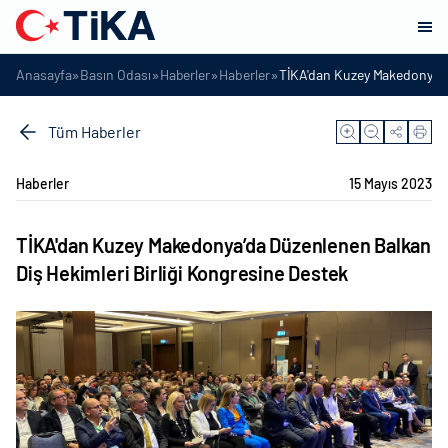
»
»
»
»
Anasayfa
Basın Odası
Haberler
Haberler
TİKA'dan Kuzey Makedonya’da
Tüm Haberler
Haberler
15 Mayıs 2023
TİKA'dan Kuzey Makedonya’da Düzenlenen Balkan
Diş Hekimleri Birliği Kongresine Destek