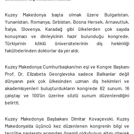
Kuzey Makedonya başta olmak üzere Bulgaristan,
Yunanistan, Romanya, Sırbistan, Bosna Hersek, Arnavutluk,
İtalya, Slovenya, Karadağ gibi ülkelerden çok sayıda
konuşmacı ve dinleyicinin hazır bulunduğu kongrede,
Türkiye’nin köklü üniversitelerinin diş hekimliği
fakültelerinden doktorlar da yer aldı.
Kuzey Makedonya Cumhurbaşkanı’nın eşi ve Kongre Başkanı
Prof. Dr. Elizabeta Georgievska sadece Balkanlar değil
dünyanın pek çok ülkesinden uzman diş hekimleri ve
akademisyenleri buluşturdukların kongrede 62 sunum, 16
çalıştay ve 100’ün üzerine sözlü sunum düzenlendiğini
belirtti.
Kuzey Makedonya Başbakanı Dimitar Kovaçevski, Kuzey
Makedonya’da üçüncü kez düzenlenen kongrenin bilgi ve
tecrübe paylaşımı açısından önemli olduğunun altını çizerek