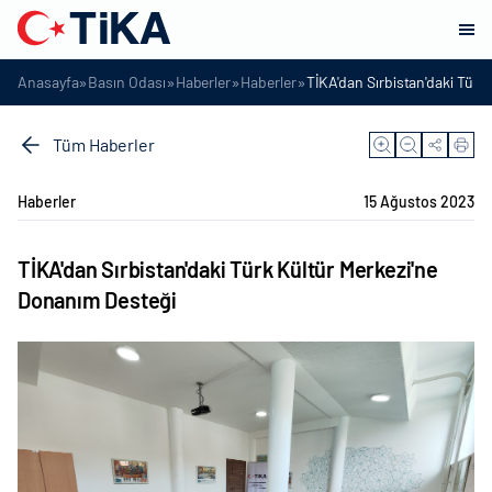
»
»
»
»
Anasayfa
Basın Odası
Haberler
Haberler
TİKA'dan Sırbistan'daki Türk
Tüm Haberler
Haberler
15 Ağustos 2023
TİKA'dan Sırbistan'daki Türk Kültür Merkezi'ne
Donanım Desteği