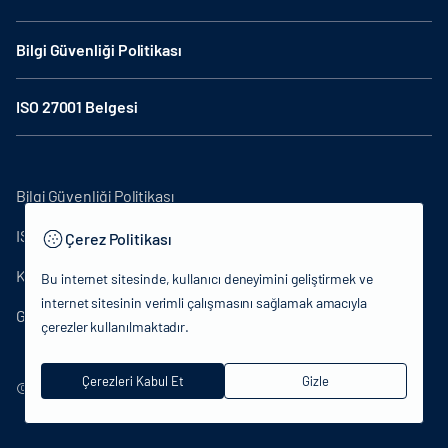
Bilgi Güvenliği Politikası
ISO 27001 Belgesi
Bilgi Güvenliği Politikası
ISO27001
Çerez Politikası
KVKK Aydınlatma Metni
Bu internet sitesinde, kullanıcı deneyimini geliştirmek ve
internet sitesinin verimli çalışmasını sağlamak amacıyla
Gizlilik Politikası
çerezler kullanılmaktadır.
Çerezleri Kabul Et
Gizle
© 2024 T.C.Kültür ve Turizm Bakanlığı - Tüm hakları saklıdır.