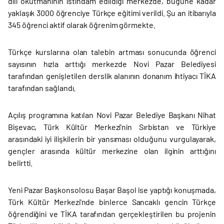
dili okutmanının istihdam edildiği merkezde, bugüne kadar
yaklaşık 3000 öğrenciye Türkçe eğitimi verildi. Şu an itibarıyla
345 öğrenci aktif olarak öğrenim görmekte.
Türkçe kurslarına olan talebin artması sonucunda öğrenci
sayısının hızla arttığı merkezde Novi Pazar Belediyesi
tarafından genişletilen derslik alanının donanım ihtiyacı TİKA
tarafından sağlandı.
Açılış programına katılan Novi Pazar Belediye Başkanı Nihat
Bişevac, Türk Kültür Merkezi'nin Sırbistan ve Türkiye
arasındaki iyi ilişkilerin bir yansıması olduğunu vurgulayarak,
gençler arasında kültür merkezine olan ilginin arttığını
belirtti.
Yeni Pazar Başkonsolosu Başar Başol ise yaptığı konuşmada,
Türk Kültür Merkezi'nde binlerce Sancaklı gencin Türkçe
öğrendiğini ve TİKA tarafından gerçekleştirilen bu projenin