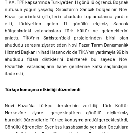
TİKA, TPP kapsamında Türkiye'den 11 gönüllü öğrenci, Boşnak
nüfusun yoğun yaşadığı Sırbistan’ın Sancak bölgesinin Novi
Pazar şehrindeki çiftçilerin ahududu toplamalarına yardım
etti. Türkiye'den gelen 11 gönüllü elçimiz, Sancak
bölgesindeki vatandaşlara Türk kültür ve geleneklerini
anlattı. TİKA'nın Sırbistan'daki projelerinden birisi olan
ahududu serasını ziyaret eden Novi Pazar Tarım Danışmanlık
Hizmeti Başkanı Nihad Hasanovic de TİKA'nın yardımıyla 96 bin
ahududu fidanı diktiklerini belirterek bu sayede Novi
Pazar'daki vatandaşların hane gelirlerine katkı sağlandığını
ifade etti.
Türkçe konuşma etkinliği düzenlendi
Novi Pazar’da Türkçe derslerinin verildiği Türk Kültür
Merkezi’ne ziyaret gerçekleştiren gönüllü elçilerimiz,
buradaki öğrencilerle Türkçe konuşma pratiği gerçekleştirdi.
Gönüllü öğrenciler Syenitsa kasabasında yer alan Çocuklara