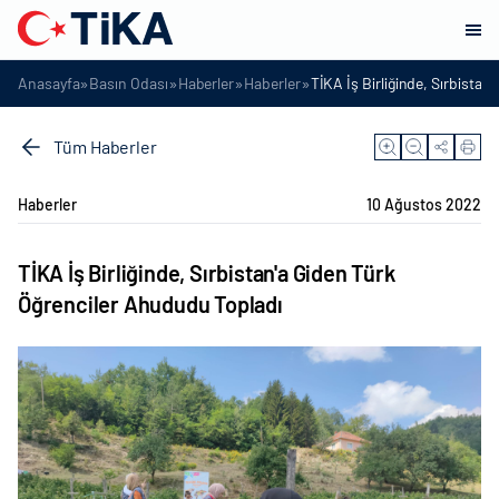
»
»
»
»
Anasayfa
Basın Odası
Haberler
Haberler
TİKA İş Birliğinde, Sırbista
Tüm Haberler
Haberler
10 Ağustos 2022
TİKA İş Birliğinde, Sırbistan'a Giden Türk
Öğrenciler Ahududu Topladı