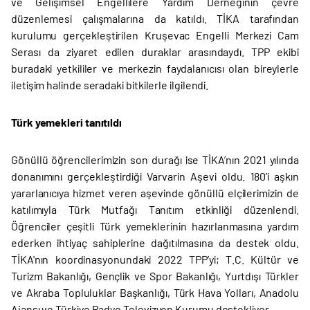
ve Gelişimsel Engellilere Yardım Derneğinin çevre
düzenlemesi çalışmalarına da katıldı. TİKA tarafından
kurulumu gerçekleştirilen Kruşevac Engelli Merkezi Cam
Serası da ziyaret edilen duraklar arasındaydı. TPP ekibi
buradaki yetkililer ve merkezin faydalanıcısı olan bireylerle
iletişim halinde seradaki bitkilerle ilgilendi.
Türk yemekleri tanıtıldı
Gönüllü öğrencilerimizin son durağı ise TİKA’nın 2021 yılında
donanımını gerçekleştirdiği Varvarin Aşevi oldu. 180’i aşkın
yararlanıcıya hizmet veren aşevinde gönüllü elçilerimizin de
katılımıyla Türk Mutfağı Tanıtım etkinliği düzenlendi.
Öğrenciler çeşitli Türk yemeklerinin hazırlanmasına yardım
ederken ihtiyaç sahiplerine dağıtılmasına da destek oldu.
TİKA'nın koordinasyonundaki 2022 TPP’yi; T.C. Kültür ve
Turizm Bakanlığı, Gençlik ve Spor Bakanlığı, Yurtdışı Türkler
ve Akraba Topluluklar Başkanlığı, Türk Hava Yolları, Anadolu
Ajansı ve Türkiye Radyo Televizyon Kurumu destekliyor.