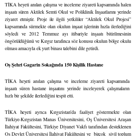
TİKA heyeti anılan çalışma ve inceleme ziyareti kapsamında halen
inşaatı süren Aktilek Semti Okul ve Poliklinik İnşaatlarını yerinde
ziyaret etmiştir. Proje ile ilgili yetkililer “Aktilek Okul Projesi”
kapsamında sürmekte olan okulun inşaat işlerinin hızla ilerlediğini
söyledi ve 2012 Temmuz ayı itibariyle inşaatı bitirilmesinin
öngörüldüğünü ve Kırgız tarafınca söz konusu okulun bölge okulu
olması amacıyla ek yurt binası talebini dile getirdi.
Oş Şehri Gagarin Sokağında 150 Kişilik Hastane
TİKA heyeti anılan çalışma ve inceleme ziyareti kapsamında
inşaatı süren hastane inşaatını yerinde inceleyerek çalışmaların
hızlı bir şekilde ilerlediğini tespit etti.
TİKA heyeti ayrıca Kırgızistan’da faaliyet göstermekte olan
Türkiye-Kırgızistan Manas Üniversitesini, Oş Üniversitesi Araşan
İlahiyat Fakültesini, Türkiye Diyanet Vakfı tarafından desteklenen
Oş Devlet Üniversitesi İlahiyat Fakültesini ve birçok sivil toplum