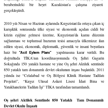
beraberindeki bir heyet Kazakistan’a çalışma ziyareti
gerçekleştirdi.
2010 yılı Nisan ve Haziran aylarında Kırgızistan’da ortaya çıkan iç
karışıklık sonrasında ülke siyasi ve ekonomik açıdan ciddi bir
krizin eşiğine gelmesi üzerine,
Kırgızistan’da kamu düzenin
sağlanması ve toplumsal huzurun tesisi amacıyla ülkemizce
ilan
edilen siyasi, ekonomik, diplomatik, güvenlik ve insani
boyutlara
haiz bir
yapılmasına karar verildi. Bu
“Acil Eylem Planı”
doğrultuda TİKA’nın koordinasyonunda Oş Şehri Gagarin
Sokağında 150 yataklı hastane ve yine Oş şehri Aktilek semtinde
850 yataklı tam donanımlı devlet okulunun inşası başlatıldı. 2011
yılında ise “Celalabad ve Oş Bölgesi Klinik Hastane Tadilatı
Projeleri”, “Kırgız Ulusal Askeri Lisesi İdari Bina ve
Yatakhanelerin Tadilatı İşi” TİKA tarafından tamamlandı.
Oş şehri Aktilek Semtinde 850 Yataklı Tam Donanımlı
Devlet Okulu İnşaatı