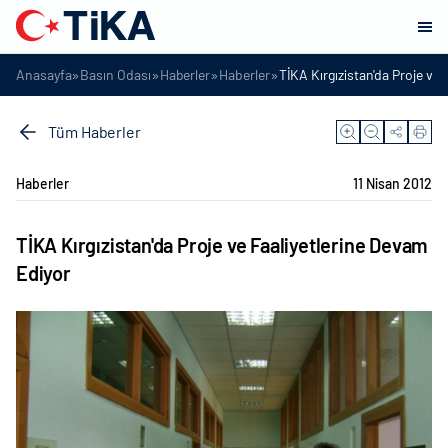
»
»
»
»
Anasayfa
Basın Odası
Haberler
Haberler
TİKA Kırgızistan'da Proje ve 
Tüm Haberler
Haberler
11 Nisan 2012
TİKA Kırgızistan'da Proje ve Faaliyetlerine Devam
Ediyor