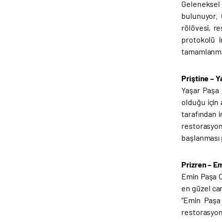
Geleneksel
bulunuyor. 
rölövesi, r
protokolü i
tamamlanmış
Priştine – 
Yaşar Paşa 
olduğu için 
tarafından i
restorasyon
başlanması 
Prizren – E
Emin Paşa Ca
en güzel cam
“Emin Paşa 
restorasyon