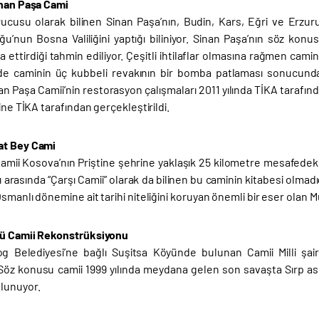
inan Paşa Cami
ucusu olarak bilinen Sinan Paşa’nın, Budin, Kars, Eğri ve Erzur
u’nun Bosna Valiliğini yaptığı biliniyor. Sinan Paşa’nın söz konus
a ettirdiği tahmin ediliyor. Çeşitli ihtilaflar olmasına rağmen cami
nde caminin üç kubbeli revakının bir bomba patlaması sonucunda 
inan Paşa Camii’nin restorasyon çalışmaları 2011 yılında TİKA tara
yine TİKA tarafından gerçekleştirildi.
at Bey Cami
amii Kosova’nın Priştine şehrine yaklaşık 25 kilometre mesafedek
 arasında “Çarşı Camii” olarak da bilinen bu caminin kitabesi olmadı
smanlı dönemine ait tarihi niteliğini koruyan önemli bir eser olan 
yü Camii Rekonstrüksiyonu
g Belediyesi’ne bağlı Suşitsa Köyünde bulunan Camii Milli şa
Söz konusu camii 1999 yılında meydana gelen son savaşta Sırp asker
lunuyor.