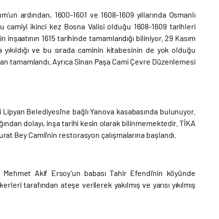
um’un ardından, 1600-1601 ve 1608-1609 yıllarında Osmanlı
u camiyi ikinci kez Bosna Valisi olduğu 1608-1609 tarihleri
nin inşaatının 1615 tarihinde tamamlandığı biliniyor. 29 Kasım
yıkıldığı ve bu sırada caminin kitabesinin de yok olduğu
fından tamamlandı. Ayrıca Sinan Paşa Cami Çevre Düzenlemesi
i Lipyan Belediyesi’ne bağlı Yanova kasabasında bulunuyor.
ğından dolayı, inşa tarihi kesin olarak bilinmemektedir. TİKA
Murat Bey Camii’nin restorasyon çalışmalarına başlandı.
ir Mehmet Akif Ersoy’un babası Tahir Efendi’nin köyünde
leri tarafından ateşe verilerek yakılmış ve yarısı yıkılmış