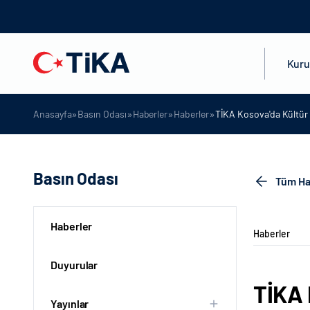
Kur
»
»
»
»
Anasayfa
Basın Odası
Haberler
Haberler
TİKA Kosova'da Kültür
Basın Odası
Tüm Ha
Haberler
Haberler
Duyurular
TİKA 
Yayınlar