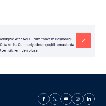
şkanlığı ve Afet Acil Durum Yönetim Başkanlığı
 Orta Afrika Cumhuriyeti’nde çeşitli temaslarda
 temsilcilerinden oluşan...