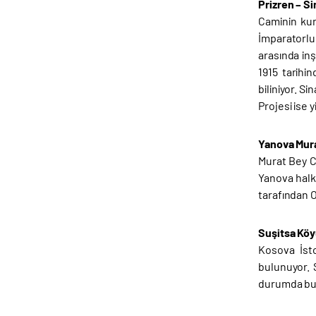
Prizren – S
Caminin kur
İmparatorluğ
arasında inş
1915 tarihi
biliniyor. S
Projesi ise 
Yanova Mur
Murat Bey C
Yanova halkı
tarafından O
Suşitsa Kö
Kosova İsto
bulunuyor. 
durumda bu