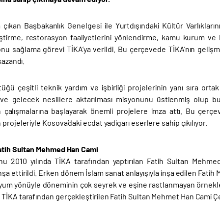
a çıkan Başbakanlık Genelgesi ile Yurtdışındaki Kültür Varlıkların
iştirme, restorasyon faaliyetlerini yönlendirme, kamu kurum ve kur
nu sağlama görevi TİKA’ya verildi. Bu çerçevede TİKA’nın gelişm
kazandı.
üğü çeşitli teknik yardım ve işbirliği projelerinin yanı sıra ortak
 ve gelecek nesillere aktarılması misyonunu üstlenmiş olup bu
 çalışmalarına başlayarak önemli projelere imza attı. Bu çerçev
projeleriyle Kosova’daki ecdat yadigarı eserlere sahip çıkılıyor.
Fatih Sultan Mehmed Han Cami
u 2010 yılında TİKA tarafından yaptırılan Fatih Sultan Mehme
nşa ettirildi. Erken dönem İslam sanat anlayışıyla inşa edilen Fatih
yum yönüyle döneminin çok seyrek ve eşine rastlanmayan örnekler
TİKA tarafından gerçekleştirilen Fatih Sultan Mehmet Han Cami Ç