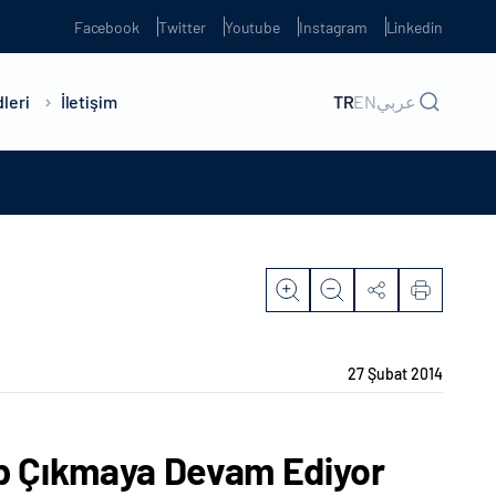
Facebook
Twitter
Youtube
Instagram
Linkedin
leri
İletişim
TR
EN
عربي
27 Şubat 2014
ip Çıkmaya Devam Ediyor