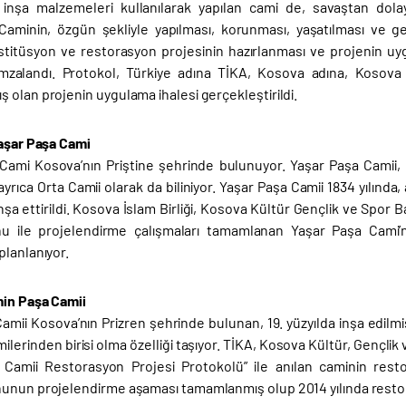
 inşa malzemeleri kullanılarak yapılan cami de, savaştan d
Caminin, özgün şekliyle yapılması, korunması, yaşatılması ve g
estitüsyon ve restorasyon projesinin hazırlanması ve projenin uy
mzalandı. Protokol, Türkiye adına TİKA, Kosova adına, Kosova İ
 olan projenin uygulama ihalesi gerçekleştirildi.
Yaşar Paşa Cami
Cami Kosova’nın Priştine şehrinde bulunuyor. Yaşar Paşa Camii, F
ayrıca Orta Camii olarak da biliniyor. Yaşar Paşa Camii 1834 yılınd
nşa ettirildi. Kosova İslam Birliği, Kosova Kültür Gençlik ve Spor
u ile projelendirme çalışmaları tamamlanan Yaşar Paşa Cami’ni
planlanıyor.
min Paşa Camii
mii Kosova’nın Prizren şehrinde bulunan, 19. yüzyılda inşa edilmiş
ilerinden birisi olma özelliği taşıyor. TİKA, Kosova Kültür, Gençlik
Camii Restorasyon Projesi Protokolü” ile anılan caminin rest
unun projelendirme aşaması tamamlanmış olup 2014 yılında restor