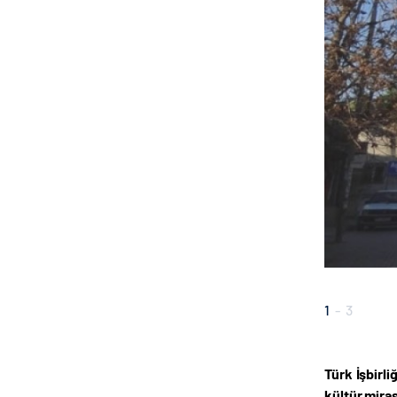
1
-
3
Türk İşbirl
kültür mira