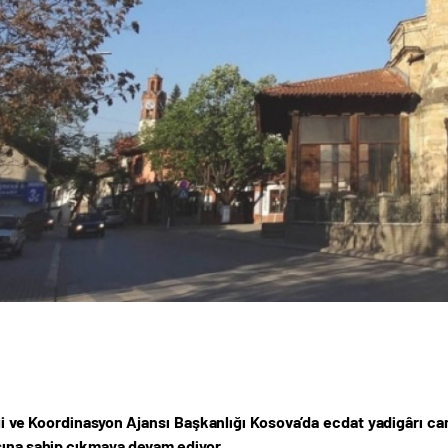
iği ve Koordinasyon Ajansı Başkanlığı Kosova’da ecdat yadigârı ca
sına sahip çıkmaya devam ediyor.