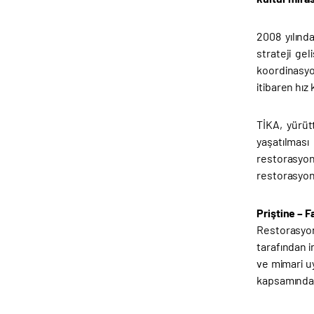
2008 yılınd
strateji gel
koordinasyo
itibaren hız 
TİKA, yürütt
yaşatılması
restorasyon
restorasyon 
Priştine – 
Restorasyon
tarafından i
ve mimari u
kapsamında 