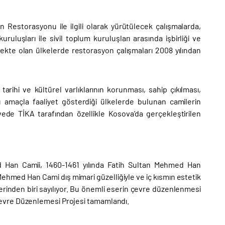
ın Restorasyonu ile ilgili olarak yürütülecek çalışmalarda,
uluşları ile sivil toplum kuruluşları arasında işbirliği ve
ekte olan ülkelerde restorasyon çalışmaları 2008 yılından
 tarihi ve kültürel varlıklarının korunması, sahip çıkılması,
 amaçla faaliyet gösterdiği ülkelerde bulunan camilerin
ede TİKA tarafından özellikle Kosova’da gerçekleştirilen
d Han Camii, 1460-1461 yılında Fatih Sultan Mehmed Han
 Mehmed Han Cami dış mimari güzelliğiyle ve iç kısmın estetik
inden biri sayılıyor. Bu önemli eserin çevre düzenlenmesi
evre Düzenlemesi Projesi tamamlandı.