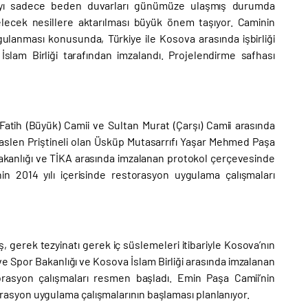
olayı sadece beden duvarları günümüze ulaşmış durumda
elecek nesillere aktarılması büyük önem taşıyor. Caminin
gulanması konusunda, Türkiye ile Kosova arasında işbirliği
slam Birliği tarafından imzalandı. Projelendirme safhası
atih (Büyük) Camii ve Sultan Murat (Çarşı) Camii arasında
a, aslen Priştineli olan Üsküp Mutasarrıfı Yaşar Mehmed Paşa
 Bakanlığı ve TİKA arasında imzalanan protokol çerçevesinde
n 2014 yılı içerisinde restorasyon uygulama çalışmaları
, gerek tezyinatı gerek iç süslemeleri itibariyle Kosova’nın
 ve Spor Bakanlığı ve Kosova İslam Birliği arasında imzalanan
orasyon çalışmaları resmen başladı. Emin Paşa Camii’nin
asyon uygulama çalışmalarının başlaması planlanıyor.