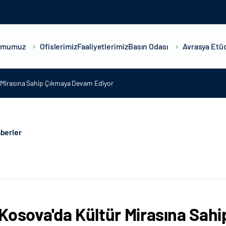
umumuz
Ofislerimiz
Faaliyetlerimiz
Basın Odası
Avrasya Etüd
 Mirasına Sahip Çıkmaya Devam Ediyor
berler
Kosova'da Kültür Mirasına Sah