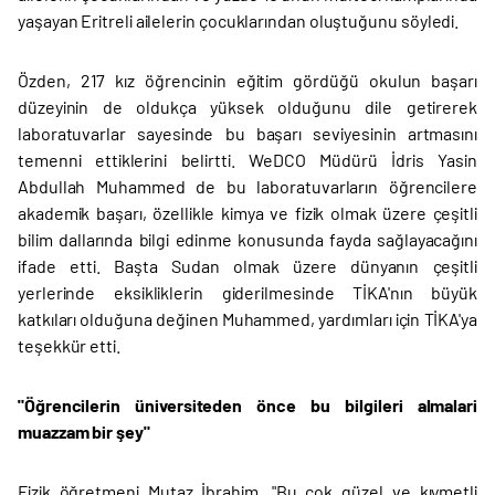
yaşayan Eritreli ailelerin çocuklarından oluştuğunu söyledi.
Özden, 217 kız öğrencinin eğitim gördüğü okulun başarı
düzeyinin de oldukça yüksek olduğunu dile getirerek
laboratuvarlar sayesinde bu başarı seviyesinin artmasını
temenni ettiklerini belirtti. WeDCO Müdürü İdris Yasin
Abdullah Muhammed de bu laboratuvarların öğrencilere
akademik başarı, özellikle kimya ve fizik olmak üzere çeşitli
bilim dallarında bilgi edinme konusunda fayda sağlayacağını
ifade etti. Başta Sudan olmak üzere dünyanın çeşitli
yerlerinde eksikliklerin giderilmesinde TİKA'nın büyük
katkıları olduğuna değinen Muhammed, yardımları için TİKA'ya
teşekkür etti.
"Öğrencilerin üniversiteden önce bu bilgileri almalari
muazzam bir şey"
Fizik öğretmeni Mutaz İbrahim, "Bu çok güzel ve kıymetli