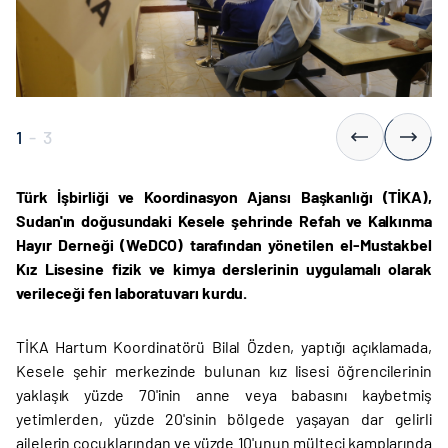
1
-
3
Türk İşbirliği ve Koordinasyon Ajansı Başkanlığı (TİKA),
Sudan'ın doğusundaki Kesele şehrinde Refah ve Kalkınma
Hayır Derneği (WeDCO) tarafından yönetilen el-Mustakbel
Kız Lisesine fizik ve kimya derslerinin uygulamalı olarak
verileceği fen laboratuvarı kurdu.
TİKA Hartum Koordinatörü Bilal Özden, yaptığı açıklamada,
Kesele şehir merkezinde bulunan kız lisesi öğrencilerinin
yaklaşık yüzde 70'inin anne veya babasını kaybetmiş
yetimlerden, yüzde 20'sinin bölgede yaşayan dar gelirli
ailelerin çocuklarından ve yüzde 10'unun mülteci kamplarında