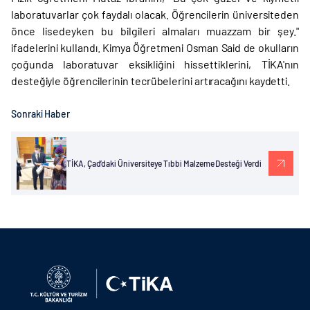
laboratuvarlar çok faydalı olacak. Öğrencilerin üniversiteden
önce lisedeyken bu bilgileri almaları muazzam bir şey."
ifadelerini kullandı. Kimya Öğretmeni Osman Said de okulların
çoğunda laboratuvar eksikliğini hissettiklerini, TİKA'nın
desteğiyle öğrencilerinin tecrübelerini artıracağını kaydetti.
Sonraki Haber
TİKA, Çad’daki Üniversiteye Tıbbi Malzeme Desteği Verdi