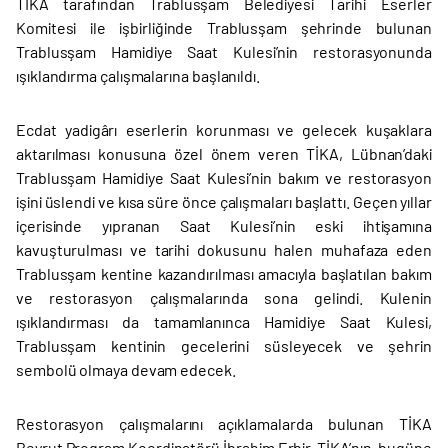
TİKA tarafından Trablusşam Belediyesi Tarihi Eserler
Komitesi ile işbirliğinde Trablusşam şehrinde bulunan
Trablusşam Hamidiye Saat Kulesi’nin restorasyonunda
ışıklandırma çalışmalarına başlanıldı.
Ecdat yadigârı eserlerin korunması ve gelecek kuşaklara
aktarılması konusuna özel önem veren TİKA, Lübnan’daki
Trablusşam Hamidiye Saat Kulesi’nin bakım ve restorasyon
işini üslendi ve kısa süre önce çalışmaları başlattı. Geçen yıllar
içerisinde yıpranan Saat Kulesi’nin eski ihtişamına
kavuşturulması ve tarihi dokusunu halen muhafaza eden
Trablusşam kentine kazandırılması amacıyla başlatılan bakım
ve restorasyon çalışmalarında sona gelindi. Kulenin
ışıklandırması da tamamlanınca Hamidiye Saat Kulesi,
Trablusşam kentinin gecelerini süsleyecek ve şehrin
sembolü olmaya devam edecek.
Restorasyon çalışmalarını açıklamalarda bulunan TİKA
Beyrut Program Koordinatörü İbrahim Erbir, TİKA’nın, bugüne