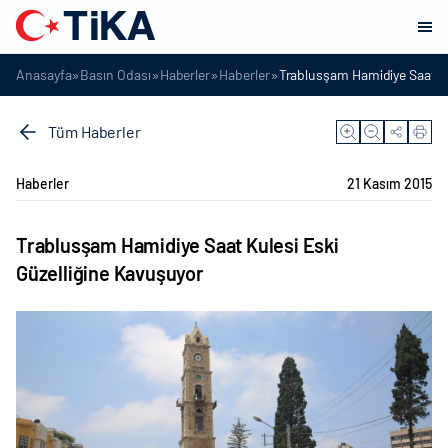
»
»
»
»
Anasayfa
Basın Odası
Haberler
Haberler
Trablusşam Hamidiye Saat Ku
Tüm Haberler
Haberler
21 Kasım 2015
Trablusşam Hamidiye Saat Kulesi Eski
Güzelliğine Kavuşuyor