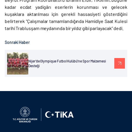
kadar ecdat yadigârı eserlerin korunması ve gelecek
kuşaklara aktarılması için gerekli hassasiyeti gösterdiğini
belirterek “Çalışmalar tamamlandığında Hamidiye Saat Kulesi
tarihi Trablusşam meydanında bir yıldız gibi parlayacak” dedi.
Sonraki Haber
Nijer’de Olympique Futbol Kulübü’ne Spor Malzemesi
Desteği