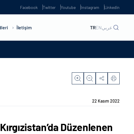
Facebook
Twitter
Youtube
Instagram
Linkedin
leri
İletişim
TR
EN
عربي
22 Kasım 2022
 Kırgızistan’da Düzenlenen