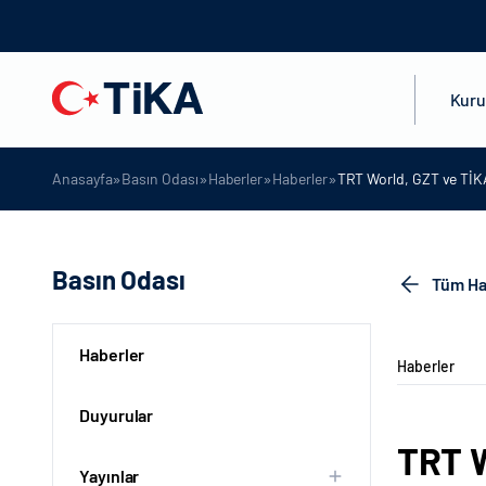
Kur
»
»
»
»
Anasayfa
Basın Odası
Haberler
Haberler
TRT World, GZT ve TİKA
Basın Odası
Tüm Ha
Haberler
Haberler
Duyurular
TRT W
Yayınlar