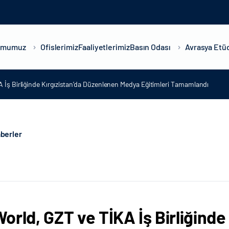
umumuz
Ofislerimiz
Faaliyetlerimiz
Basın Odası
Avrasya Etüd
 İş Birliğinde Kırgızistan’da Düzenlenen Medya Eğitimleri Tamamlandı
berler
orld, GZT ve TİKA İş Birliğinde