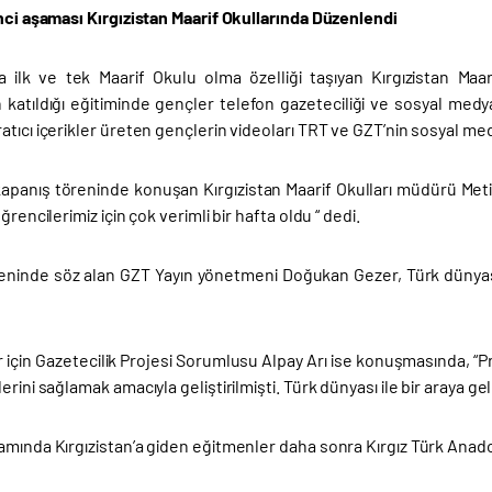
nci aşaması Kırgızistan Maarif Okullarında Düzenlendi
a ilk ve tek Maarif Okulu olma özelliği taşıyan Kırgızistan Maari
 katıldığı eğitiminde gençler telefon gazeteciliği ve sosyal medya
tıcı içerikler üreten gençlerin videoları TRT ve GZT’nin sosyal med
apanış töreninde konuşan Kırgızistan Maarif Okulları müdürü Met
ğrencilerimiz için çok verimli bir hafta oldu “ dedi.
eninde söz alan GZT Yayın yönetmeni Doğukan Gezer, Türk dünyası
için Gazetecilik Projesi Sorumlusu Alpay Arı ise konuşmasında, “Pr
erini sağlamak amacıyla geliştirilmişti. Türk dünyası ile bir araya gel
mında Kırgızistan’a giden eğitmenler daha sonra Kırgız Türk Anadolu