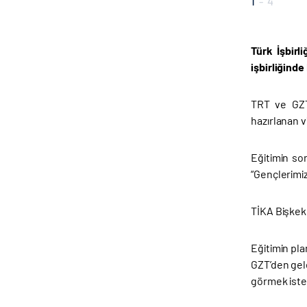
1
-
4
Türk İşbirl
işbirliğinde
TRT ve GZT’
hazırlanan v
Eğitimin so
“Gençlerimi
TİKA Bişkek 
Eğitimin pl
GZT’den gele
görmek isted