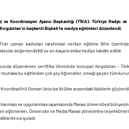
iği ve Koordinasyon Ajansı Başkanlığı (TİKA), Türkiye Radyo v
 Kırgızistan’ın başkenti Bişkek’te medya eğitimleri düzenlendi.
nin uzman kadroları tarafından verilen eğitime 90’ın üzerinde
ideolar değerlendirildi ve en başarılı ekibe hediye takdim edildi.
nunda düzenlenen sertifika töreninde konuşan Kırgızistan – Türk
z mutlaka bu eğitimden çok şey öğrendiler, emeği geçen tüm kuru
Koordinatörü Osman Usta ise iki ülke arasındaki ilişkilerin güçle
anlanması ve uygulanması aşamasında Manas üniversitesi bünyesind
n eğitmenler, Üniversite ve Media Manas yönetimine teşekkürlerini 
iklerini vurguladı.