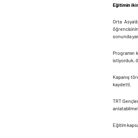
Eğitimin iki
Orta Asya’d
öğrencisinin
sonunda yara
Programın k
istiyorduk, ö
Kapanış tör
kaydetti.
TRT Gençler 
anlatabilmel
Eğitim kapsa