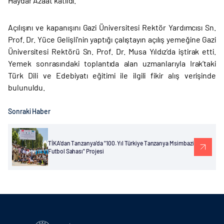
Haydar Azaat katıldı.
Açılışını ve kapanışını Gazi Üniversitesi Rektör Yardımcısı Sn.
Prof. Dr. Yüce Gelişli
’
nin yaptığı çalıştayın açılış yemeğine Gazi
Üniversitesi Rektörü Sn. Prof. Dr. Musa Yıldız’da iştirak etti.
Yemek sonrasındaki toplantıda alan uzmanlarıyla Irak’taki
Türk Dili ve Edebiyatı eğitimi ile ilgili fikir alış verişinde
bulunuldu.
Sonraki Haber
TİKA'dan Tanzanya'da "100. Yıl Türkiye Tanzanya Msimbazi
Futbol Sahası" Projesi