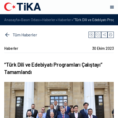
»
»
»
»
Anasayfa
Basın Odası
Haberler
Haberler
“Türk Dili ve Edebiyatı Progr
Tüm Haberler
Haberler
30 Ekim 2023
“Türk Dili ve Edebiyatı Programları Çalıştayı”
Tamamlandı