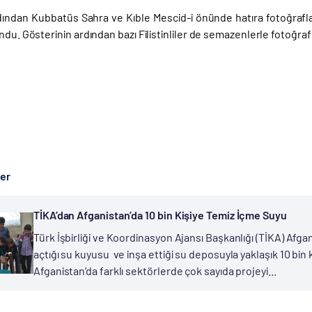
ından Kubbatüs Sahra ve Kıble Mescid-i önünde hatıra fotoğrafları
ndu. Gösterinin ardından bazı Filistinliler de semazenlerle fotoğraf 
ber
TİKA’dan Afganistan’da 10 bin Kişiye Temiz İçme Suyu
Türk İşbirliği ve Koordinasyon Ajansı Başkanlığı (TİKA) Afga
açtığı su kuyusu ve inşa ettiği su deposuyla yaklaşık 10 bin
Afganistan’da farklı sektörlerde çok sayıda projeyi...