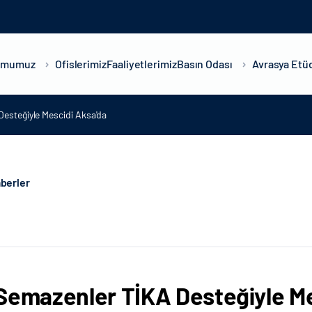
umumuz
Ofislerimiz
Faaliyetlerimiz
Basın Odası
Avrasya Etüd
esteğiyle Mescidi Aksa'da
berler
Semazenler TİKA Desteğiyle Me