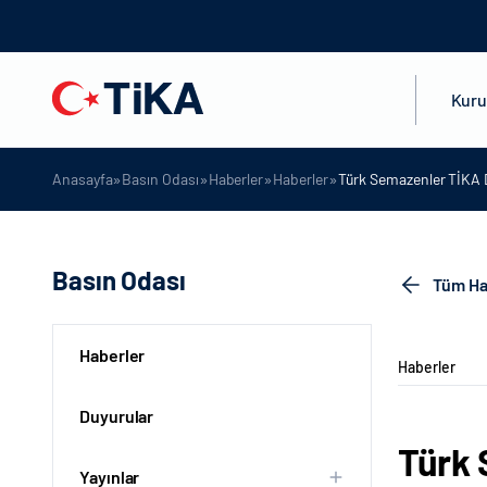
Kur
»
»
»
»
Anasayfa
Basın Odası
Haberler
Haberler
Türk Semazenler TİKA D
Basın Odası
Tüm Ha
Haberler
Haberler
Duyurular
Türk 
Yayınlar