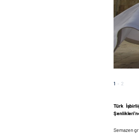
1
-
2
Türk İşbirl
Şenlikleri'
Semazen grub