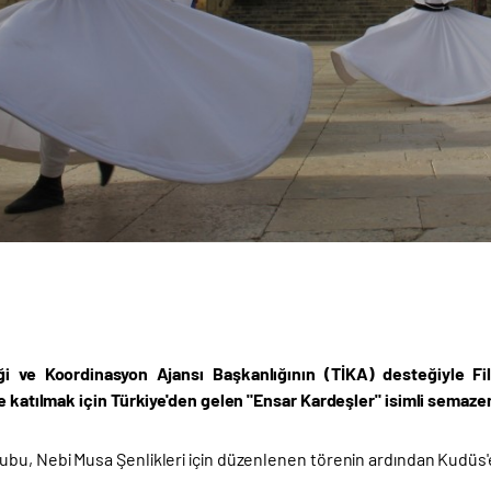
iği ve Koordinasyon Ajansı Başkanlığının (
TİKA
) desteğiyle Fi
ne katılmak için Türkiye'den gelen "Ensar Kardeşler" isimli semaz
u, Nebi Musa Şenlikleri için düzenlenen törenin ardından Kudüs'e 