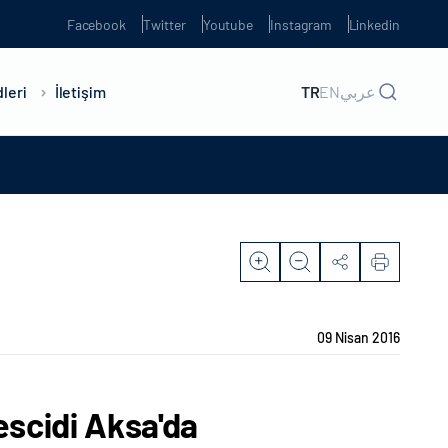
Facebook
Twitter
Youtube
Instagram
Linkedin
leri
İletişim
TR
EN
عربي
09 Nisan 2016
scidi Aksa'da