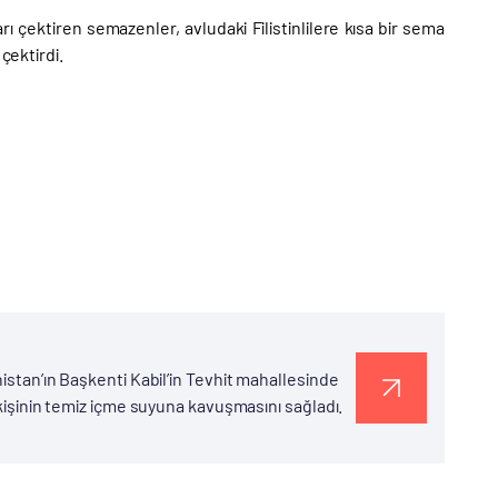
 çektiren semazenler, avludaki Filistinlilere kısa bir sema
çektirdi.
nistan’ın Başkenti Kabil’in Tevhit mahallesinde
 kişinin temiz içme suyuna kavuşmasını sağladı.