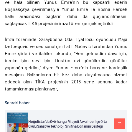
ve hala bilinen Yunus Emre’nin bu kapsamlı eserin
Boşnakça’ya çevirilmesiyle Yunus Emre ile Bosna Hersek
halkı arasındaki bağların daha da güçlendirilmesini
sağlayacak TİKA projesinin imza töreni gerçekleştirildi.
İmza töreninde Saraybosna Oda Tiyatrosu oyuncusu Maja
Izetbegović ve ses sanatçısı Latif Močević tarafından Yunus
Emre şiirleri ve ilahileri okundu. “Ben gelmedim dava için,
benim işim sevi için. Dost'un evi gönüllerdir, gönüller
yapmağa geldim.” diyen Yunus Emre’nin barış ve kardeşlik
mesajının Balkanlarda bir kez daha duyulmasına hizmet
edecek olan TİKA projesinin 2016 sene sonuna kadar
tamamlanması planlanıyor.
Sonraki Haber
Moğolistan’da Övörhangai Vilayeti Arvaiheer İlçe Orta
Okulu Sanat ve Teknoloji Sınıfına Donanım Desteği