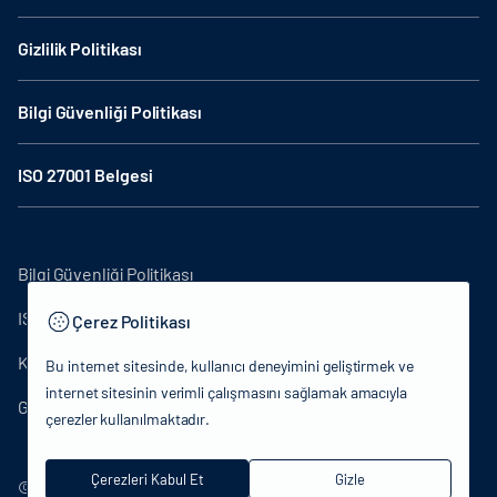
Gizlilik Politikası
Bilgi Güvenliği Politikası
ISO 27001 Belgesi
Bilgi Güvenliği Politikası
ISO27001
Çerez Politikası
KVKK Aydınlatma Metni
Bu internet sitesinde, kullanıcı deneyimini geliştirmek ve
internet sitesinin verimli çalışmasını sağlamak amacıyla
Gizlilik Politikası
çerezler kullanılmaktadır.
Çerezleri Kabul Et
Gizle
© 2024 T.C.Kültür ve Turizm Bakanlığı - Tüm hakları saklıdır.