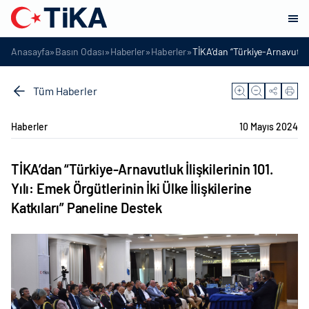
»
»
»
»
Anasayfa
Basın Odası
Haberler
Haberler
TİKA’dan “Türkiye-Arnavutluk İ
Tüm Haberler
Haberler
10 Mayıs 2024
TİKA’dan “Türkiye-Arnavutluk İlişkilerinin 101.
Yılı: Emek Örgütlerinin İki Ülke İlişkilerine
Katkıları” Paneline Destek