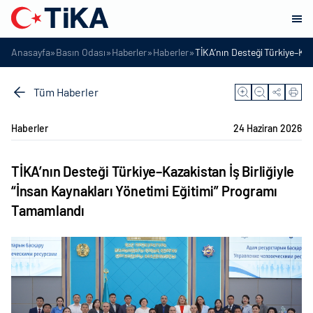
»
»
»
»
Anasayfa
Basın Odası
Haberler
Haberler
TİKA’nın Desteği Türkiye–Kaz
Tüm Haberler
Haberler
24 Haziran 2026
TİKA’nın Desteği Türkiye–Kazakistan İş Birliğiyle
“İnsan Kaynakları Yönetimi Eğitimi” Programı
Tamamlandı