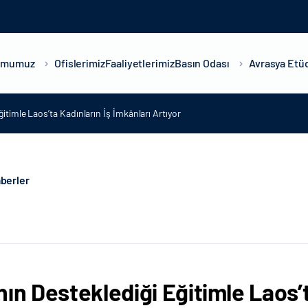
umumuz
Ofislerimiz
Faaliyetlerimiz
Basın Odası
Avrasya Etüd
itimle Laos’ta Kadınların İş İmkânları Artıyor
berler
nın Desteklediği Eğitimle Laos’t