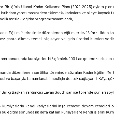
ar Birliği’nin Ulusal Kadın Kalkınma Planı (2021-2025) eylem pla
istihdam yaratılmasını desteklemek, kadınlara ve aileye kaynak 
önelik mesleki eğitim programı tamamlandı.
Kadın Eğitim Merkezinde düzenlenen eğitimlerde, 18 farklı ilden ka
bez çanta dikme, temel bilgisayar ve gıda üretimi kursları veril
ramı sonucunda kursiyerler 145 gömlek, 100 Lao geleneksel uzun ete
unda düzenlenen sertifika töreninde söz alan Kadın Eğitim Mer
i ve başarıyla tamamlanabilmesi için destek sağlayan TİKA’ya şükra
 Birliği Başkan Yardımcısı Lavan Southisan ise törende şunları söyl
n kursiyerlerin kendi kariyerlerini inşa etmeye devam etmeleri a
 bu eğitim sonunda ilk defa katılan kursiyerlere kendi işlerini kurm