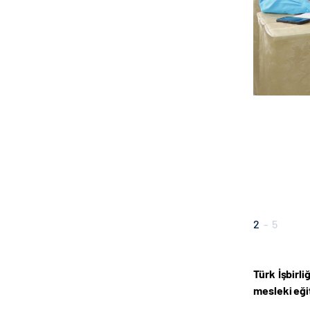
2
-
5
Türk İşbirli
mesleki eği