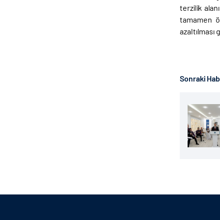
terzilik ala
tamamen ör
azaltılması 
Sonraki Ha