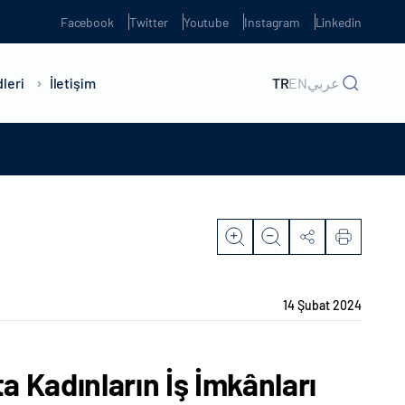
Facebook
Twitter
Youtube
Instagram
Linkedin
leri
İletişim
TR
EN
عربي
14 Şubat 2024
a Kadınların İş İmkânları