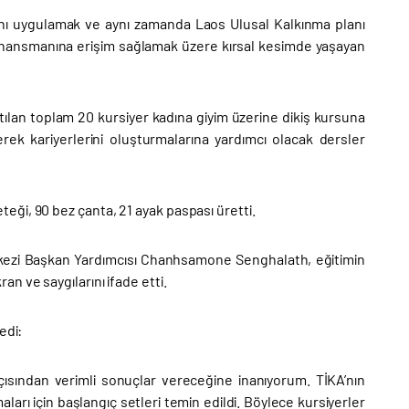
nını uygulamak ve aynı zamanda Laos Ulusal Kalkınma planı
finansmanına erişim sağlamak üzere kırsal kesimde yaşayan
tılan toplam 20 kursiyer kadına giyim üzerine dikiş kursuna
erek kariyerlerini oluşturmalarına yardımcı olacak dersler
ği, 90 bez çanta, 21 ayak paspası üretti.
kezi Başkan Yardımcısı Chanhsamone Senghalath, eğitimin
n ve saygılarını ifade etti.
edi:
çısından verimli sonuçlar vereceğine inanıyorum. TİKA’nın
aları için başlangıç setleri temin edildi. Böylece kursiyerler