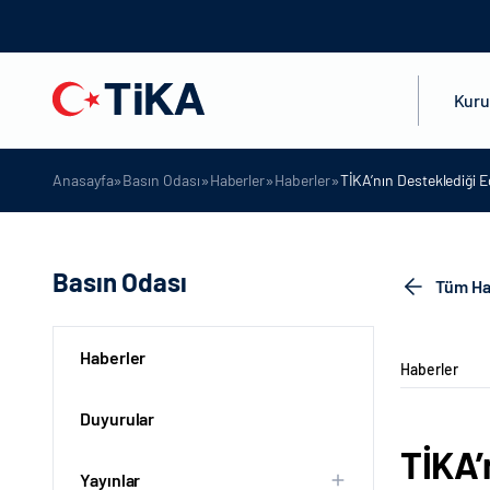
Kur
»
»
»
»
Anasayfa
Basın Odası
Haberler
Haberler
TİKA’nın Desteklediği Eğ
Basın Odası
Tüm Ha
Haberler
Haberler
Duyurular
TİKA’
Yayınlar