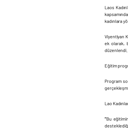
Laos Kadınl
kapsamında 
kadınlara y
Viyentiyan 
ek olarak, 
düzenlendi.
Eğitim prog
Program son
gerçekleşmes
Lao Kadınlar
“
Bu eğitimi
desteklediği