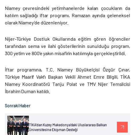
Niamey çevresindeki yetimhanelerde kalan çocukların da
katılım sağladığı iftar programı, Ramazan ayında geleneksel
olarak Niamey’de düzenleniyor.
Nijer-Türkiye Dostluk Okullarında eğitim gören öğrenciler
tarafından sema ve ilahi gösterilerinin sunulduğu program,
300 yetim ve 800’e yakın misafirin katılımıyla gerçekleştirildi.
İftar programına, T.C. Niamey Büyükelçisi Özgür Çınar,
Türkiye Maarif Vakfı Başkan Vekili Ahmet Emre Bilgili, TİKA
Niamey Koordinatörü Tanju Polat ve TMV Nijer Temsilcisi
İbrahim Duman katıldı.
Sonraki Haber
TİKA'dan Kuzey Makedonya'daki Uluslararası Balkan
Üniversitesine Ekipman Desteği