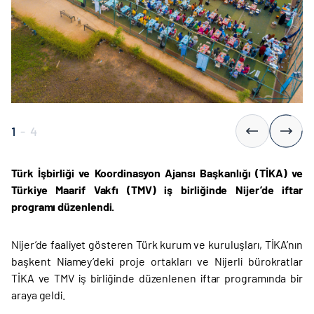
1
-
4
Türk İşbirliği ve Koordinasyon Ajansı Başkanlığı (TİKA) ve
Türkiye Maarif Vakfı (TMV) iş birliğinde Nijer’de iftar
programı düzenlendi.
Nijer’de faaliyet gösteren Türk kurum ve kuruluşları, TİKA’nın
başkent Niamey’deki proje ortakları ve Nijerli bürokratlar
TİKA ve TMV iş birliğinde düzenlenen iftar programında bir
araya geldi.